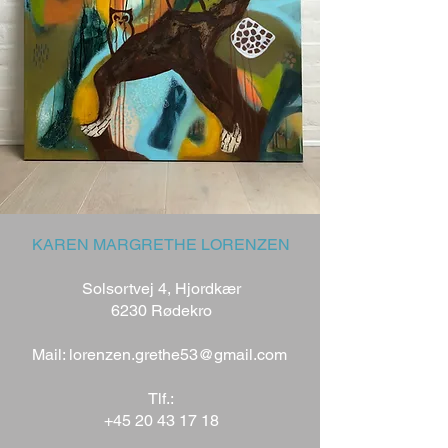
KAREN MARGRETHE LORENZEN
Solsortvej 4, Hjordkær
6230 Rødekro
Mail: lorenzen.grethe53@gmail.com
Tlf.:
+45 20 43 17 18